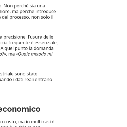
so. Non perché sia una
liore, ma perché introduce
 del processo, non solo il
a precisione, l’usura delle
izia frequente è essenziale,
a. A quel punto la domanda
o?»
, ma
«Quale metodo mi
ustriale sono state
uando i dati reali entrano
i economico
o costo, ma in molti casi è