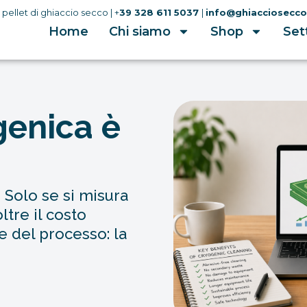
ellet di ghiaccio secco | +
39 328 611 5037
|
info@ghiacciosecc
Home
Chi siamo
Shop
Set
genica è
 Solo se si misura
ltre il costo
le del processo: la