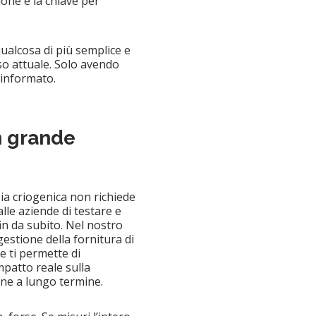
ne è la chiave per
qualcosa di più semplice e
sso attuale. Solo avendo
 informato.
n grande
zia criogenica non richiede
alle aziende di testare e
in da subito. Nel nostro
gestione della fornitura di
 ti permette di
mpatto reale sulla
one a lungo termine.