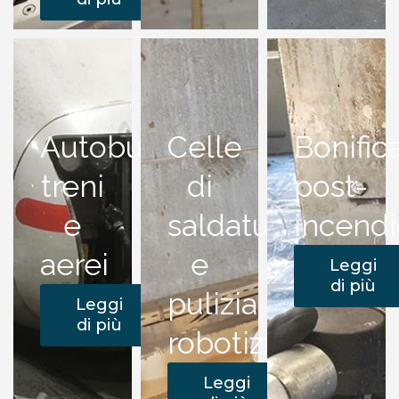
Autobus,
Celle
Bonific
treni
di
post-
e
saldatura
incend
aerei
e
Leggi
di più
pulizia
Leggi
di più
robotizzata
Leggi