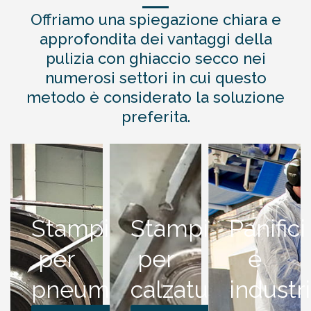
Offriamo una spiegazione chiara e
approfondita dei vantaggi della
pulizia con ghiaccio secco nei
numerosi settori in cui questo
metodo è considerato la soluzione
preferita.
Stampi
Stampi
Panifici
per
per
e
pneumatici
calzature
industr