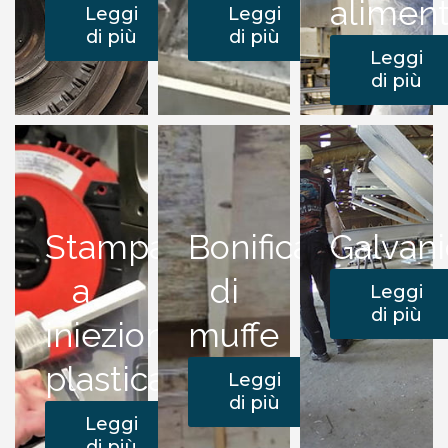
alimen
Leggi
Leggi
di più
di più
Leggi
di più
Stampaggio
Bonifica
Galvani
a
di
Leggi
di più
iniezione
muffe
plastica
Leggi
di più
Leggi
di più